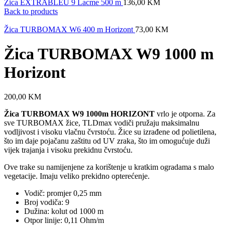
Žica EXTRABLEU 9 Lacme 500 m
136,00
KM
Back to products
Žica TURBOMAX W6 400 m Horizont
73,00
KM
Žica TURBOMAX W9 1000 m
Horizont
200,00
KM
Žica TURBOMAX W9 1000m HORIZONT
vrlo je otporna. Za
sve TURBOMAX žice, TLDmax vodiči pružaju maksimalnu
vodljivost i visoku vlačnu čvrstoću. Žice su izrađene od polietilena,
što im daje pojačanu zaštitu od UV zraka, što im omogućuje duži
vijek trajanja i visoku prekidnu čvrstoću.
Ove trake su namijenjene za korištenje u kratkim ogradama s malo
vegetacije. Imaju veliko prekidno opterećenje.
Vodič: promjer 0,25 mm
Broj vodiča: 9
Dužina: kolut od 1000 m
Otpor linije: 0,11 Ohm/m