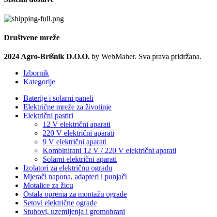
Društvene mreže
2024 Agro-Brišnik D.O.O.
by WebMaher. Sva prava pridržana.
Izbornik
Kategorije
Baterije i solarni paneli
Električne mreže za životinje
Električni pastiri
12 V električni aparati
220 V električni aparati
9 V električni aparati
Kombinirani 12 V / 220 V električni aparati
Solarni električni aparati
Izolatori za električnu ogradu
Mjerači napona, adapteri i punjači
Motalice za žicu
Ostala oprema za montažu ograde
Setovi električne ograde
Stubovi, uzemljenja i gromobrani