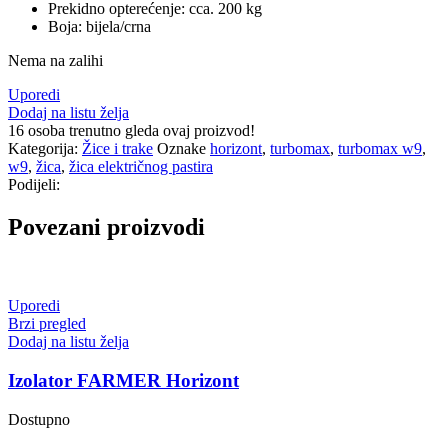
Prekidno opterećenje: cca. 200 kg
Boja: bijela/crna
Nema na zalihi
Uporedi
Dodaj na listu želja
16
osoba trenutno gleda ovaj proizvod!
Kategorija:
Žice i trake
Oznake
horizont
,
turbomax
,
turbomax w9
,
w9
,
žica
,
žica električnog pastira
Podijeli:
Povezani proizvodi
Uporedi
Brzi pregled
Dodaj na listu želja
Izolator FARMER Horizont
Dostupno