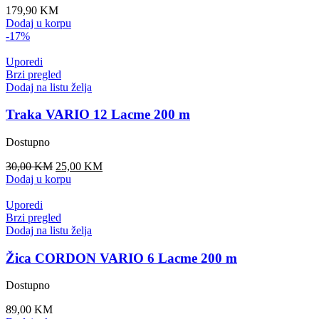
179,90
KM
Dodaj u korpu
-17%
Uporedi
Brzi pregled
Dodaj na listu želja
Traka VARIO 12 Lacme 200 m
Dostupno
Original
Current
30,00
KM
25,00
KM
price
price
Dodaj u korpu
was:
is:
30,00 KM.
25,00 KM.
Uporedi
Brzi pregled
Dodaj na listu želja
Žica CORDON VARIO 6 Lacme 200 m
Dostupno
89,00
KM