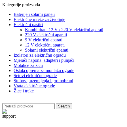
Kategorije proizvoda
Baterije i solarni paneli
Električne mreže za životinje
Električni pastiri
Kombinirani 12 V / 220 V električni aparati
220 V električni aparati
9 V električni aparati
12 V električni aparati
Solarni električni aparati
Izolatori za električnu ogradu
Mjerači napona, adapteri i punjači
Motalice za žicu
Ostala oprema za montažu ograde
Setovi električne ograde
Stubovi, uzemljenja i gromobrani
Vrata električne ograde
Žice i trake
Search