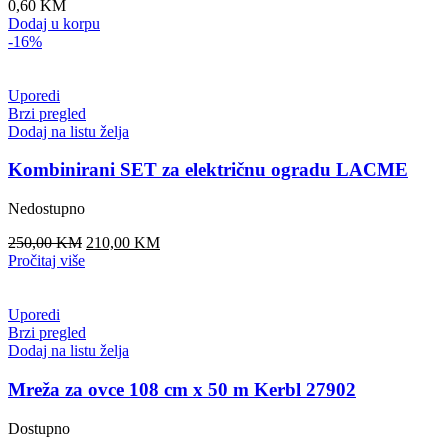
0,60
KM
Dodaj u korpu
-16%
Uporedi
Brzi pregled
Dodaj na listu želja
Kombinirani SET za električnu ogradu LACME
Nedostupno
Original
Current
250,00
KM
210,00
KM
price
price
Pročitaj više
was:
is:
250,00 KM.
210,00 KM.
Uporedi
Brzi pregled
Dodaj na listu želja
Mreža za ovce 108 cm x 50 m Kerbl 27902
Dostupno