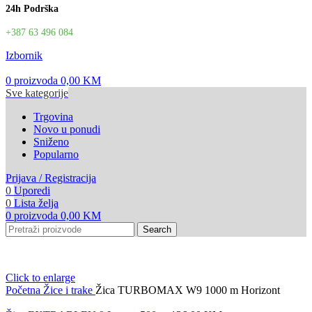
24h Podrška
+387 63 496 084
Izbornik
0
proizvoda
0,00
KM
Sve kategorije
Trgovina
Novo u ponudi
Sniženo
Popularno
Prijava / Registracija
0
Uporedi
0
Lista želja
0
proizvoda
0,00
KM
Search
Click to enlarge
Početna
Žice i trake
Žica TURBOMAX W9 1000 m Horizont