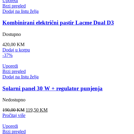
Uporedi
Brzi pregled
Dodaj na listu želja
Kombinirani električni pastir Lacme Dual D3
Dostupno
420,00
KM
Dodaj u korpu
-37%
Uporedi
Brzi pregled
Dodaj na listu želja
Solarni panel 30 W + regulator punjenja
Nedostupno
Original
Current
190,00
KM
119,50
KM
price
price
Pročitaj više
was:
is:
190,00 KM.
119,50 KM.
Uporedi
Brzi pregled