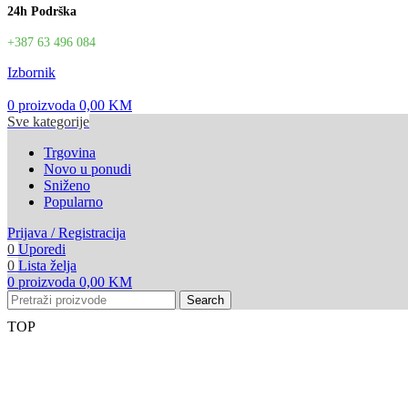
24h Podrška
+387 63 496 084
Izbornik
0
proizvoda
0,00
KM
Sve kategorije
Trgovina
Novo u ponudi
Sniženo
Popularno
Prijava / Registracija
0
Uporedi
0
Lista želja
0
proizvoda
0,00
KM
Search
TOP