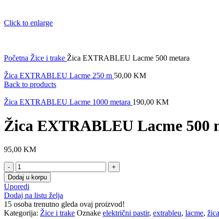
Click to enlarge
Početna
Žice i trake
Žica EXTRABLEU Lacme 500 metara
Žica EXTRABLEU Lacme 250 m
50,00
KM
Back to products
Žica EXTRABLEU Lacme 1000 metara
190,00
KM
Žica EXTRABLEU Lacme 500 
95,00
KM
Žica
EXTRABLEU
Dodaj u korpu
Lacme
Uporedi
500
Dodaj na listu želja
metara
15
osoba trenutno gleda ovaj proizvod!
količina
Kategorija:
Žice i trake
Oznake
električni pastir
,
extrableu
,
lacme
,
žic