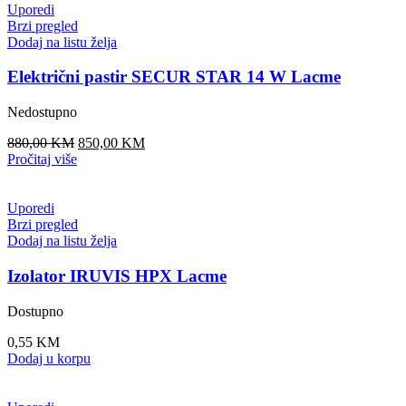
Uporedi
Brzi pregled
Dodaj na listu želja
Električni pastir SECUR STAR 14 W Lacme
Nedostupno
Original
Current
880,00
KM
850,00
KM
price
price
Pročitaj više
was:
is:
880,00 KM.
850,00 KM.
Uporedi
Brzi pregled
Dodaj na listu želja
Izolator IRUVIS HPX Lacme
Dostupno
0,55
KM
Dodaj u korpu