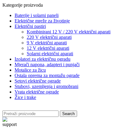
Kategorije proizvoda
Baterije i solarni paneli
Električne mreže za životinje
Električni pastiri
Kombinirani 12 V / 220 V električni aparati
220 V električni aparati
9 V električni aparati
12 V električni aparati
Solarni električni aparati
Izolatori za električnu ogradu
Mjerači napona, adapteri i punjači
Motalice za žicu
Ostala oprema za montažu ograde
Setovi električne ograde
Stubovi, uzemljenja i gromobrani
Vrata električne ograde
Žice i trake
Search