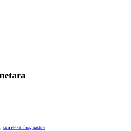
metara
a
,
žica električnog pastira