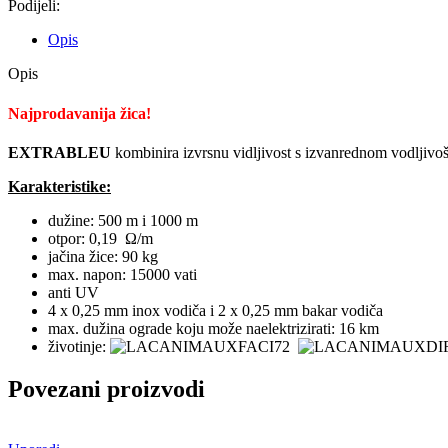
Podijeli:
Opis
Opis
Najprodavanija žica!
EXTRABLEU
kombinira izvrsnu vidljivost s izvanrednom vodljivošć
Karakteristike:
dužine: 500 m i 1000 m
otpor: 0,19 Ω/m
jačina žice: 90 kg
max. napon: 15000 vati
anti UV
4 x 0,25 mm inox vodiča i 2 x 0,25 mm bakar vodiča
max. dužina ograde koju može naelektrizirati: 16 km
životinje:
Povezani proizvodi