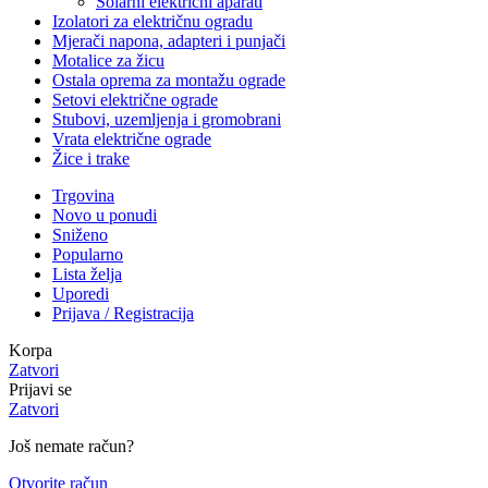
Solarni električni aparati
Izolatori za električnu ogradu
Mjerači napona, adapteri i punjači
Motalice za žicu
Ostala oprema za montažu ograde
Setovi električne ograde
Stubovi, uzemljenja i gromobrani
Vrata električne ograde
Žice i trake
Trgovina
Novo u ponudi
Sniženo
Popularno
Lista želja
Uporedi
Prijava / Registracija
Korpa
Zatvori
Prijavi se
Zatvori
Još nemate račun?
Otvorite račun