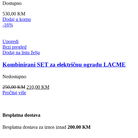
Dostupno
530,00
KM
Dodaj u korpu
-16%
Uporedi
Brzi pregled
Dodaj na listu želja
Kombinirani SET za električnu ogradu LACME
Nedostupno
Original
Current
250,00
KM
210,00
KM
price
price
Pročitaj više
was:
is:
250,00 KM.
210,00 KM.
Besplatna dostava
Besplatna dostava za iznos iznad
200.00 KM