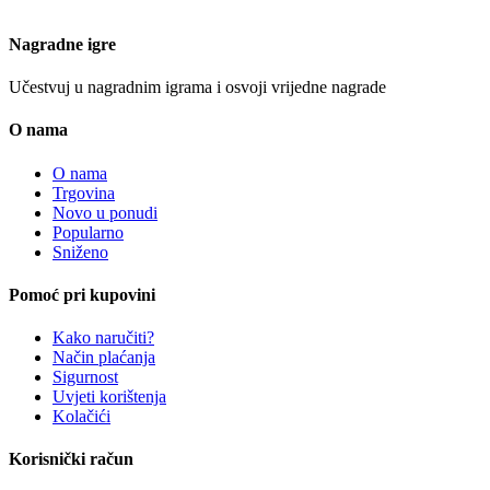
Nagradne igre
Učestvuj u nagradnim igrama i osvoji vrijedne nagrade
O nama
O nama
Trgovina
Novo u ponudi
Popularno
Sniženo
Pomoć pri kupovini
Kako naručiti?
Način plaćanja
Sigurnost
Uvjeti korištenja
Kolačići
Korisnički račun