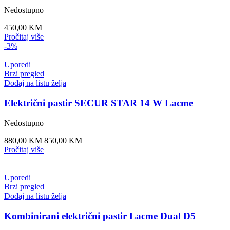
Nedostupno
450,00
KM
Pročitaj više
-3%
Uporedi
Brzi pregled
Dodaj na listu želja
Električni pastir SECUR STAR 14 W Lacme
Nedostupno
Original
Current
880,00
KM
850,00
KM
price
price
Pročitaj više
was:
is:
880,00 KM.
850,00 KM.
Uporedi
Brzi pregled
Dodaj na listu želja
Kombinirani električni pastir Lacme Dual D5