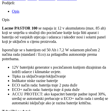
Podijeli:
Opis
Opis
Lacme PASTOR 100
se napaja iz 12 v akumulatora (max. 85 ah)
koji se smješta u stražnji dio pocinčane kutije koja štiti aparat i
bateriju od vanjskih utjecaja i udaraca i također nosi i solarni panel
koji je uključen u cijenu proizvoda.
Isporučuje se s baterijom od 50 Ah i 7,2 W solarnom pločom 2
načina rada (standard / Eco) za prilagodbu autonomije prema
potrebama.
12V baterijski generator s pocinčanom kutijom dizajniran da
izdrži udarce i klimatske uvjete.
Tipka za uključivanje/isključivanje
Indikator niske razine baterije
ECO način rada: baterija traje 2 puta duže
ECO+ način rada: baterija traje 4 puta duže
ACCU PROTECT: ako kapacitet baterije padne ispod 30%,
uređaj se automatski prebacuje u ECO+ način rada i uređaj se
automatski isključuje ako je razina baterije kritična.