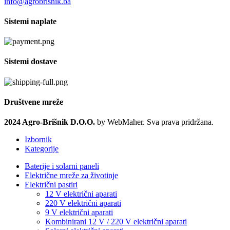
info@agrobrisnik.ba
Sistemi naplate
Sistemi dostave
Društvene mreže
2024 Agro-Brišnik D.O.O.
by WebMaher. Sva prava pridržana.
Izbornik
Kategorije
Baterije i solarni paneli
Električne mreže za životinje
Električni pastiri
12 V električni aparati
220 V električni aparati
9 V električni aparati
Kombinirani 12 V / 220 V električni aparati