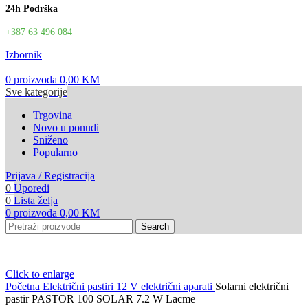
24h Podrška
+387 63 496 084
Izbornik
0
proizvoda
0,00
KM
Sve kategorije
Trgovina
Novo u ponudi
Sniženo
Popularno
Prijava / Registracija
0
Uporedi
0
Lista želja
0
proizvoda
0,00
KM
Search
Click to enlarge
Početna
Električni pastiri
12 V električni aparati
Solarni električni
pastir PASTOR 100 SOLAR 7.2 W Lacme