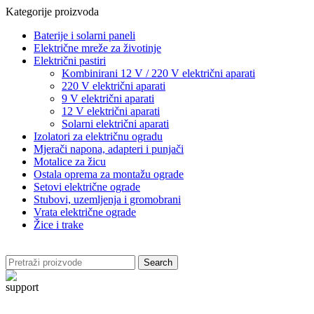
Kategorije proizvoda
Baterije i solarni paneli
Električne mreže za životinje
Električni pastiri
Kombinirani 12 V / 220 V električni aparati
220 V električni aparati
9 V električni aparati
12 V električni aparati
Solarni električni aparati
Izolatori za električnu ogradu
Mjerači napona, adapteri i punjači
Motalice za žicu
Ostala oprema za montažu ograde
Setovi električne ograde
Stubovi, uzemljenja i gromobrani
Vrata električne ograde
Žice i trake
Search