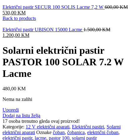
Origin
Električni pastir SECUR 100 SOLIS Lacme 7,2 W
600,00
KM
Current
price
530,00
KM
price
was:
Back to products
is:
600,0
530,00 KM.
Original
Električni pastir UBISON 15000 Lacme
1.500,00
KM
Current
price
1.200,00
KM
price
was:
is:
1.500,00 KM.
Solarni električni pastir
1.200,00 KM.
PASTOR 100 SOLAR 7.2 W
Lacme
480,00
KM
Nema na zalihi
Uporedi
Dodaj na listu želja
17
osoba trenutno gleda ovaj proizvod!
Kategorije:
12 V električni aparati
,
Električni pastiri
,
Solarni
električni aparati
Oznake
čoban
,
čobanica
,
električni čoban
,
električni pastir
,
lacme
,
pastor 100
,
solarni pastir