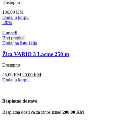
Plaćanje pouzeću
Naručeni proizvodi se plaćaju pouzeću
gotovinski
Brza isporuka
Naručene proizvode isporučujemo unutar 48h
Sigurna kupovina
100% sigurna kupovina u našoj online trgovini.
povrat novca
Sve naručene proizvode možete vratiti u roku od 7 dana