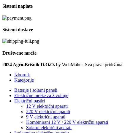
Kombinirani 12 V / 220 V električni aparati
Solarni električni aparati
Izolatori za električnu ogradu
Mjerači napona, adapteri i punjači
Motalice za žicu
Ostala oprema za montažu ograde
Setovi električne ograde
Stubovi, uzemljenja i gromobrani
Vrata električne ograde
Žice i trake
Trgovina
Novo u ponudi
Sniženo
Popularno
Lista želja
Uporedi
Prijava / Registracija
Korpa
Zatvori
Prijavi se
Zatvori
Još nemate račun?