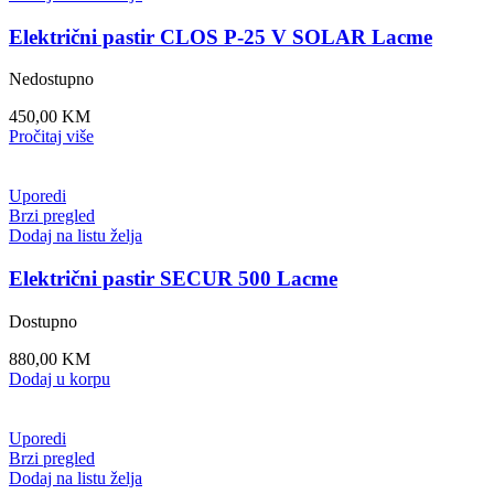
Brzi pregled
Dodaj na listu želja
Izolator IRUBLOC Lacme
Nedostupno
0,70
KM
Pročitaj više
-7%
Uporedi
Brzi pregled
Dodaj na listu želja
Mjerač napona CONTROLEUR 10 kV Lacme
Dostupno
Original
Current
30,00
KM
27,90
KM
price
price
Dodaj u korpu
was:
is:
-17%
30,00 KM.
27,90 KM.
Uporedi
Brzi pregled