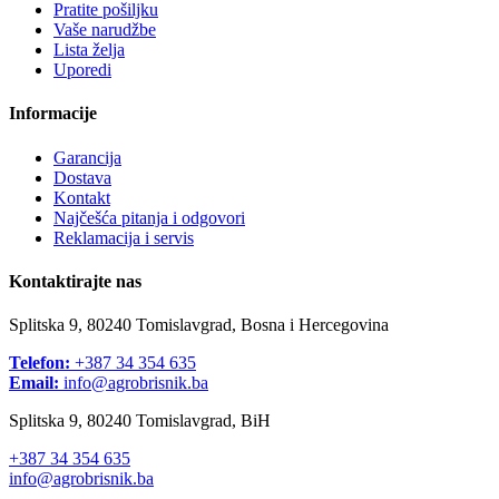
+387 34 354 635
info@agrobrisnik.ba
Sistemi naplate
Sistemi dostave
Društvene mreže
2024 Agro-Brišnik D.O.O.
by WebMaher. Sva prava pridržana.
Izbornik
Kategorije
Baterije i solarni paneli
Električne mreže za životinje
Električni pastiri
12 V električni aparati
220 V električni aparati
9 V električni aparati