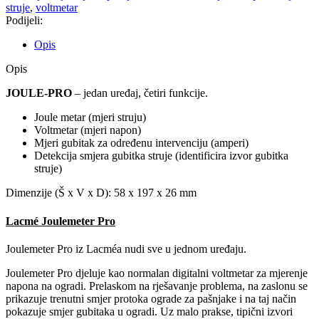
prikazuje trenutni smjer protoka ograde za pašnjake i na taj način
pokazuje smjer gubitaka u ogradi. Uz malo prakse, tipični izvori
pogreške, kao što su neispravni izolatori i vodiči, mogu se brzo
pronaći. Joulemeter Pro Lacmé, štedi vrijeme na rješavanju
problema.
Ako je isporučeni zemljani šiljak povezan s Joulemetrom Pro, može
se izmjeriti jačina udara (J) i na taj način percipirana bol za životinju.
Značajke:
Robustan i kvalitetan mjerač
Napon mjerenja bez uzemljenja
(mjerenja s uzemljenjem su
točnija)
Mjerenje snage udara koju osjeća životinja
Moguće pozadinsko osvjetljenje i jednostavan za čitanje
zaslon, čak i u mraku
Napon prikazan je digitalno
Prikaz statusa baterije
Automatsko isključivanje: uređaj će se uključiti nakon
nekoliko sekundi
9 V baterije (6LR61)
Isporučuje se sa sondom koja je potrebna za mjerenje snage
udara u džulima