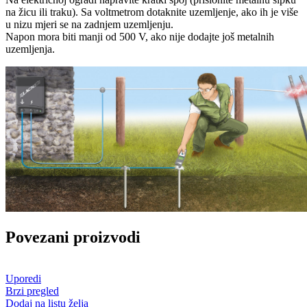
Brzi pregled
Dodaj na listu želja
Električni pastir CLOS P-25 V SOLAR Lacme
Nedostupno
450,00
KM
Pročitaj više
Uporedi
Brzi pregled
Dodaj na listu želja
Električni pastir SECUR 500 Lacme
Dostupno
880,00
KM
Dodaj u korpu
Uporedi