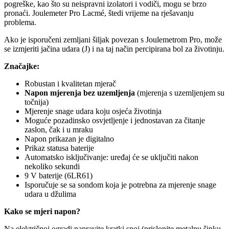
Kako se mjeri napon?
Na električnoj ogradi napravite kratki spoj (prislonite metalnu šipku
na žicu ili traku). Sa voltmetrom dotaknite uzemljenje, ako ih je više
u nizu mjeri se na zadnjem uzemljenju.
Napon mora biti manji od 500 V, ako nije dodajte još metalnih
uzemljenja.
Povezani proizvodi
Uporedi