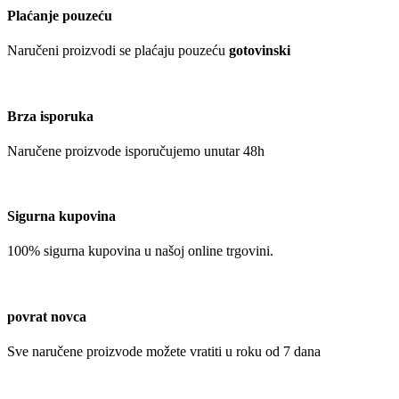
Nagradne igre
Učestvuj u nagradnim igrama i osvoji vrijedne nagrade
O nama
O nama
Trgovina
Novo u ponudi
Popularno
Sniženo
Pomoć pri kupovini
Kako naručiti?
Način plaćanja
Sigurnost
Uvjeti korištenja
Kolačići
Korisnički račun