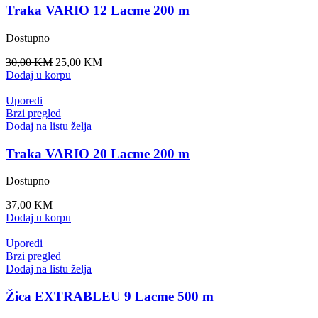
Žica EXTRABLEU 9 Lacme 500 m
Dostupno
136,00
KM
Dodaj u korpu
-20%
Uporedi
Brzi pregled
Dodaj na listu želja
Žica VARIO 3 Lacme 250 m
Dostupno
Original
Current
25,00
KM
20,00
KM
price
price
Dodaj u korpu
was:
is:
25,00 KM.
20,00 KM.
Besplatna dostava
Besplatna dostava za iznos iznad
200.00 KM