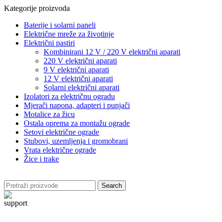
Kategorije proizvoda
Baterije i solarni paneli
Električne mreže za životinje
Električni pastiri
Kombinirani 12 V / 220 V električni aparati
220 V električni aparati
9 V električni aparati
12 V električni aparati
Solarni električni aparati
Izolatori za električnu ogradu
Mjerači napona, adapteri i punjači
Motalice za žicu
Ostala oprema za montažu ograde
Setovi električne ograde
Stubovi, uzemljenja i gromobrani
Vrata električne ograde
Žice i trake
Search