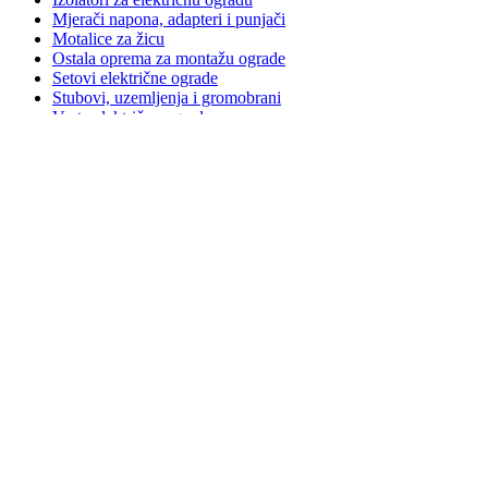
Otvorite račun
0
Uporedi
0
Lista želja
0
proizvoda
Korpa
Izbornik