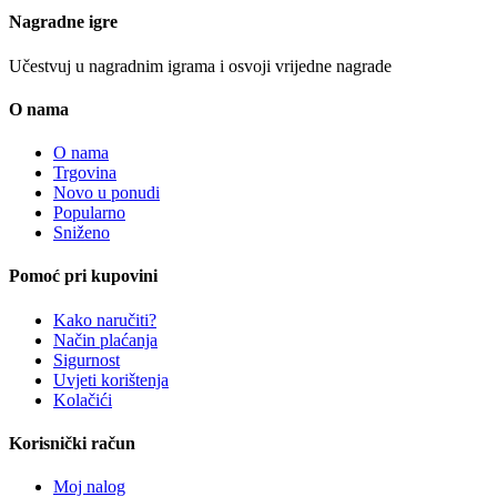
Moj nalog
Pratite pošiljku
Vaše narudžbe
Lista želja
Uporedi
Informacije
Garancija
Dostava
Kontakt
Najčešća pitanja i odgovori
Reklamacija i servis
Kontaktirajte nas
Splitska 9, 80240 Tomislavgrad, Bosna i Hercegovina
Telefon:
+387 34 354 635
Email:
info@agrobrisnik.ba
Splitska 9, 80240 Tomislavgrad, BiH