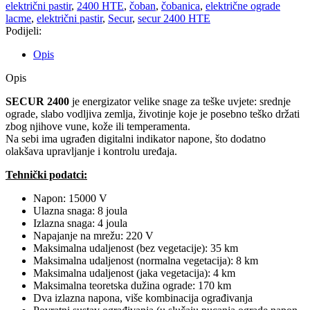
količina
električni pastir
,
2400 HTE
,
čoban
,
čobanica
,
električne ograde
lacme
,
električni pastir
,
Secur
,
secur 2400 HTE
Podijeli:
Opis
Opis
SECUR 2400
je energizator velike snage za teške uvjete: srednje
ograde, slabo vodljiva zemlja, životinje koje je posebno teško držati
zbog njihove vune, kože ili temperamenta.
Na sebi ima ugrađen digitalni indikator napone, što dodatno
olakšava upravljanje i kontrolu uređaja.
Tehnički podatci:
Napon: 15000 V
Ulazna snaga: 8 joula
Izlazna snaga: 4 joula
Napajanje na mrežu: 220 V
Maksimalna udaljenost (bez vegetacije): 35 km
Maksimalna udaljenost (normalna vegetacija): 8 km
Maksimalna udaljenost (jaka vegetacija): 4 km
Maksimalna teoretska dužina ograde: 170 km
Dva izlazna napona, više kombinacija ograđivanja