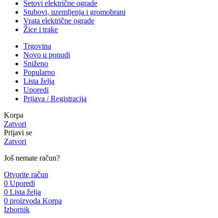
Setovi električne ograde
Stubovi, uzemljenja i gromobrani
Vrata električne ograde
Žice i trake
Trgovina
Novo u ponudi
Sniženo
Popularno
Lista želja
Uporedi
Prijava / Registracija
Korpa
Zatvori
Prijavi se
Zatvori
Još nemate račun?
Otvorite račun
0
Uporedi
0
Lista želja
0
proizvoda
Korpa
Izbornik