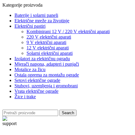
Kategorije proizvoda
Baterije i solarni paneli
Električne mreže za životinje
Električni pastiri
Kombinirani 12 V / 220 V električni aparati
220 V električni aparati
9 V električni aparati
12 V električni aparati
Solarni električni aparati
Izolatori za električnu ogradu
Mjerači napona, adapteri i punjači
Motalice za žicu
Ostala oprema za montažu ograde
Setovi električne ograde
Stubovi, uzemljenja i gromobrani
Vrata električne ograde
Žice i trake
Search