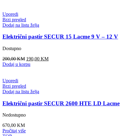
Uporedi
Brzi pregled
Dodaj na listu želja
Električni pastir SECUR 15 Lacme 9 V – 12 V
Dostupno
Original
Current
200,00
KM
190,00
KM
price
price
Dodaj u korpu
was:
is:
200,00 KM.
190,00 KM.
Uporedi
Brzi pregled
Dodaj na listu želja
Električni pastir SECUR 2600 HTE LD Lacme
Nedostupno
670,00
KM
Pročitaj više