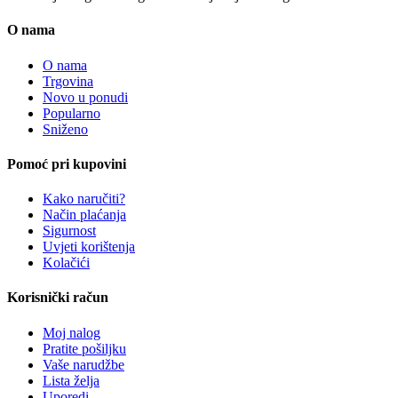
O nama
O nama
Trgovina
Novo u ponudi
Popularno
Sniženo
Pomoć pri kupovini
Kako naručiti?
Način plaćanja
Sigurnost
Uvjeti korištenja
Kolačići
Korisnički račun
Moj nalog
Pratite pošiljku
Vaše narudžbe
Lista želja
Uporedi