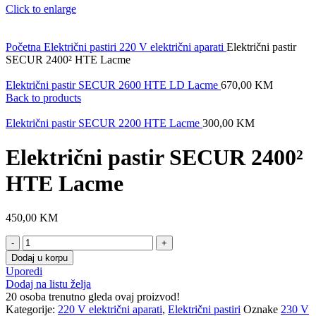
Click to enlarge
Početna
Električni pastiri
220 V električni aparati
Električni pastir
SECUR 2400² HTE Lacme
Električni pastir SECUR 2600 HTE LD Lacme
670,00
KM
Back to products
Električni pastir SECUR 2200 HTE Lacme
300,00
KM
Električni pastir SECUR 2400²
HTE Lacme
450,00
KM
Električni
pastir
Dodaj u korpu
SECUR
Uporedi
2400²
Dodaj na listu želja
HTE
20
osoba trenutno gleda ovaj proizvod!
Lacme
Kategorije:
220 V električni aparati
,
Električni pastiri
Oznake
230 V