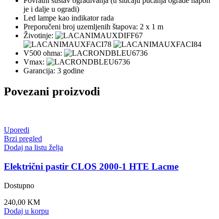
Povratni sustav ograđivanja (u slučaju pucanja ograde napon
je i dalje u ogradi)
Led lampe kao indikator rada
Preporučeni broj uzemljenih štapova: 2 x 1 m
Životinje:
V500 ohma:
Vmax:
Garancija: 3 godine
Povezani proizvodi
Uporedi
Brzi pregled
Dodaj na listu želja
Električni pastir CLOS 2000-1 HTE Lacme
Dostupno
240,00
KM
Dodaj u korpu