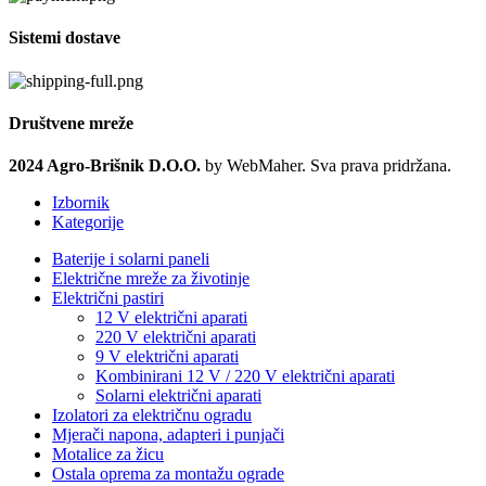
Sistemi dostave
Društvene mreže
2024 Agro-Brišnik D.O.O.
by WebMaher. Sva prava pridržana.
Izbornik
Kategorije
Baterije i solarni paneli
Električne mreže za životinje
Električni pastiri
12 V električni aparati
220 V električni aparati
9 V električni aparati
Kombinirani 12 V / 220 V električni aparati
Solarni električni aparati
Izolatori za električnu ogradu
Mjerači napona, adapteri i punjači
Motalice za žicu
Ostala oprema za montažu ograde