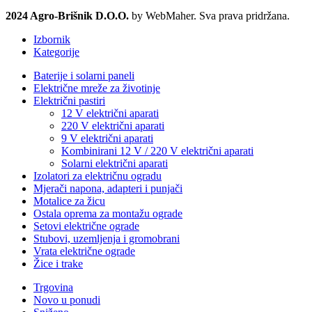
2024 Agro-Brišnik D.O.O.
by WebMaher. Sva prava pridržana.
Izbornik
Kategorije
Baterije i solarni paneli
Električne mreže za životinje
Električni pastiri
12 V električni aparati
220 V električni aparati
9 V električni aparati
Kombinirani 12 V / 220 V električni aparati
Solarni električni aparati
Izolatori za električnu ogradu
Mjerači napona, adapteri i punjači
Motalice za žicu
Ostala oprema za montažu ograde
Setovi električne ograde
Stubovi, uzemljenja i gromobrani
Vrata električne ograde
Žice i trake
Trgovina
Novo u ponudi