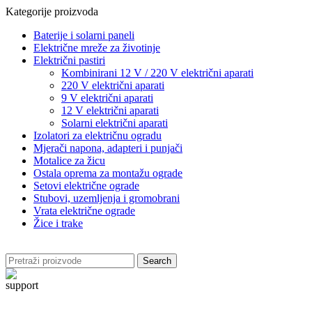
Kategorije proizvoda
Baterije i solarni paneli
Električne mreže za životinje
Električni pastiri
Kombinirani 12 V / 220 V električni aparati
220 V električni aparati
9 V električni aparati
12 V električni aparati
Solarni električni aparati
Izolatori za električnu ogradu
Mjerači napona, adapteri i punjači
Motalice za žicu
Ostala oprema za montažu ograde
Setovi električne ograde
Stubovi, uzemljenja i gromobrani
Vrata električne ograde
Žice i trake
Search