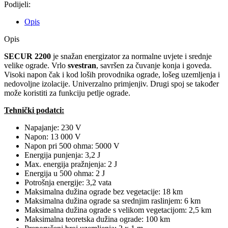
Podijeli:
Opis
Opis
SECUR 2200
je snažan energizator za normalne uvjete i srednje
velike ograde. Vrlo
svestran
, savršen za čuvanje konja i goveda.
Visoki napon čak i kod loših provodnika ograde, lošeg uzemljenja i
nedovoljne izolacije. Univerzalno primjenjiv. Drugi spoj se također
može koristiti za funkciju petlje ograde.
Tehnički podatci:
Napajanje: 230 V
Napon: 13 000 V
Napon pri 500 ohma: 5000 V
Energija punjenja: 3,2 J
Max. energija pražnjenja: 2 J
Energija u 500 ohma: 2 J
Potrošnja energije: 3,2 vata
Maksimalna dužina ograde bez vegetacije: 18 km
Maksimalna dužina ograde sa srednjim raslinjem: 6 km
Maksimalna dužina ograde s velikom vegetacijom: 2,5 km
Maksimalna teoretska dužina ograde: 100 km