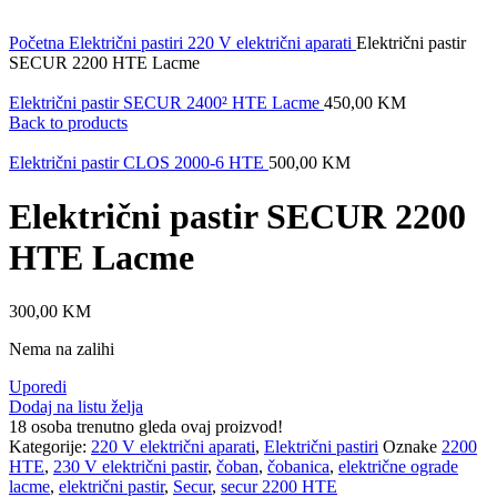
Početna
Električni pastiri
220 V električni aparati
Električni pastir
SECUR 2200 HTE Lacme
Električni pastir SECUR 2400² HTE Lacme
450,00
KM
Back to products
Električni pastir CLOS 2000-6 HTE
500,00
KM
Električni pastir SECUR 2200
HTE Lacme
300,00
KM
Nema na zalihi
Uporedi
Dodaj na listu želja
18
osoba trenutno gleda ovaj proizvod!
Kategorije:
220 V električni aparati
,
Električni pastiri
Oznake
2200
HTE
,
230 V električni pastir
,
čoban
,
čobanica
,
električne ograde
lacme
,
električni pastir
,
Secur
,
secur 2200 HTE