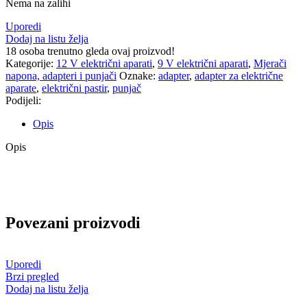
Nema na zalihi
Uporedi
Dodaj na listu želja
18
osoba trenutno gleda ovaj proizvod!
Kategorije:
12 V električni aparati
,
9 V električni aparati
,
Mjerači
napona, adapteri i punjači
Oznake:
adapter
,
adapter za električne
aparate
,
električni pastir
,
punjač
Podijeli:
Opis
Opis
Povezani proizvodi
Uporedi
Brzi pregled
Dodaj na listu želja