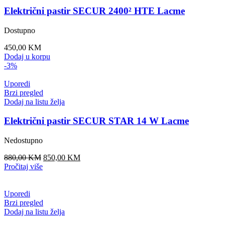
Električni pastir SECUR 2400² HTE Lacme
Dostupno
450,00
KM
Dodaj u korpu
-3%
Uporedi
Brzi pregled
Dodaj na listu želja
Električni pastir SECUR STAR 14 W Lacme
Nedostupno
Original
Current
880,00
KM
850,00
KM
price
price
Pročitaj više
was:
is:
880,00 KM.
850,00 KM.
Uporedi
Brzi pregled
Dodaj na listu želja