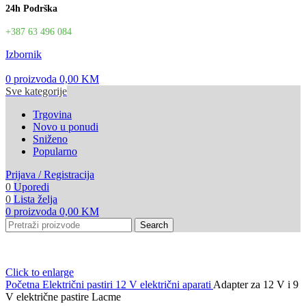
24h Podrška
+387 63 496 084
Izbornik
0
proizvoda
0,00
KM
Sve kategorije
Trgovina
Novo u ponudi
Sniženo
Popularno
Prijava / Registracija
0
Uporedi
0
Lista želja
0
proizvoda
0,00
KM
Search
Click to enlarge
Početna
Električni pastiri
12 V električni aparati
Adapter za 12 V i 9
V električne pastire Lacme