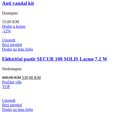
Anti vandal kit
Dostupno
55,00
KM
Dodaj u korpu
-12%
Uporedi
Brzi pregled
Dodaj na listu želja
Električni pastir SECUR 100 SOLIS Lacme 7,2 W
Nedostupno
Original
Current
600,00
KM
530,00
KM
price
price
Pročitaj više
was:
is:
TOP
600,00 KM.
530,00 KM.
Uporedi
Brzi pregled
Dodaj na listu želja