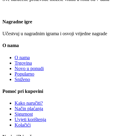
Nagradne igre
Učestvuj u nagradnim igrama i osvoji vrijedne nagrade
O nama
O nama
Trgovina
Novo u ponudi
Popularno
Sniženo
Pomoć pri kupovini
Kako naručiti?
Način plaćanja
Sigurnost
Uvjeti korištenja
Kolačići