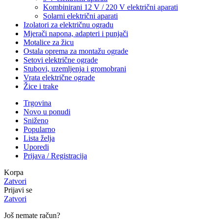
Kombinirani 12 V / 220 V električni aparati
Solarni električni aparati
Izolatori za električnu ogradu
Mjerači napona, adapteri i punjači
Motalice za žicu
Ostala oprema za montažu ograde
Setovi električne ograde
Stubovi, uzemljenja i gromobrani
Vrata električne ograde
Žice i trake
Trgovina
Novo u ponudi
Sniženo
Popularno
Lista želja
Uporedi
Prijava / Registracija
Korpa
Zatvori
Prijavi se
Zatvori
Još nemate račun?