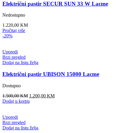
Električni pastir SECUR SUN 33 W Lacme
Nedostupno
1.220,00
KM
Pročitaj više
-20%
Uporedi
Brzi pregled
Dodaj na listu želja
Električni pastir UBISON 15000 Lacme
Dostupno
Original
Current
1.500,00
KM
1.200,00
KM
price
price
Dodaj u korpu
was:
is:
1.500,00 KM.
1.200,00 KM.
Uporedi
Brzi pregled
Dodaj na listu želja