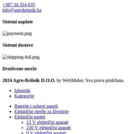
+387 34 354 635
info@agrobrisnik.ba
Sistemi naplate
Sistemi dostave
Društvene mreže
2024 Agro-Brišnik D.O.O.
by WebMaher. Sva prava pridržana.
Izbornik
Kategorije
Baterije i solarni paneli
Električne mreže za životinje
Električni pastiri
12 V električni aparati
220 V električni aparati
9 V električni aparati