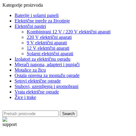
Kategorije proizvoda
Baterije i solarni paneli
Električne mreže za životinje
Električni pastiri
Kombinirani 12 V / 220 V električni aparati
220 V električni aparati
9 V električni aparati
12 V električni aparati
Solarni električni aparati
Izolatori za električnu ogradu
Mjerači napona, adapteri i punjači
Motalice za žicu
Ostala oprema za montažu ograde
Setovi električne ograde
Stubovi, uzemljenja i gromobrani
Vrata električne ograde
Žice i trake
Search