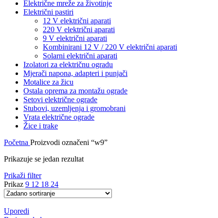
Električne mreže za životinje
Električni pastiri
12 V električni aparati
220 V električni aparati
9 V električni aparati
Kombinirani 12 V / 220 V električni aparati
Solarni električni aparati
Izolatori za električnu ogradu
Mjerači napona, adapteri i punjači
Motalice za žicu
Ostala oprema za montažu ograde
Setovi električne ograde
Stubovi, uzemljenja i gromobrani
Vrata električne ograde
Žice i trake
Početna
Proizvodi označeni “w9”
Prikazuje se jedan rezultat
Prikaži filter
Prikaz
9
12
18
24
Uporedi