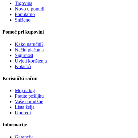
Trgovina
Novo u ponudi
Popularno
Sniženo
Pomoć pri kupovini
Kako naručiti?
Način plaćanja
Sigurnost
Uvjeti korištenja
Kolačići
Korisnički račun
Moj nalog
Pratite pošiljku
Vaše narudžbe
Lista želja
Uporedi
Informacije
Garancija