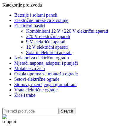
Kategorije proizvoda
Baterije i solarni paneli
Električne mreže za životinje
Električni pastiri
Kombinirani 12 V / 220 V električni aparati
220 V električni aparati
9 V električni aparati
12 V električni aparati
Solarni električni aparati
Izolatori za električnu ogradu
Mjerači napona, adapteri i punjači
Motalice za žicu
Ostala oprema za montažu ograde
Setovi električne ograde
Stubovi, uzemljenja i gromobrani
Vrata električne ograde
Žice i trake
Search