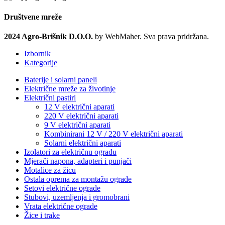
Društvene mreže
2024 Agro-Brišnik D.O.O.
by WebMaher. Sva prava pridržana.
Izbornik
Kategorije
Baterije i solarni paneli
Električne mreže za životinje
Električni pastiri
12 V električni aparati
220 V električni aparati
9 V električni aparati
Kombinirani 12 V / 220 V električni aparati
Solarni električni aparati
Izolatori za električnu ogradu
Mjerači napona, adapteri i punjači
Motalice za žicu
Ostala oprema za montažu ograde
Setovi električne ograde
Stubovi, uzemljenja i gromobrani
Vrata električne ograde
Žice i trake