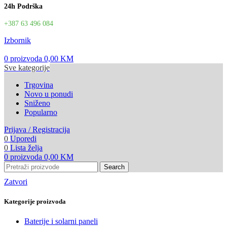
24h Podrška
+387 63 496 084
Izbornik
0
proizvoda
0,00
KM
Sve kategorije
Trgovina
Novo u ponudi
Sniženo
Popularno
Prijava / Registracija
0
Uporedi
0
Lista želja
0
proizvoda
0,00
KM
Search
Zatvori
Kategorije proizvoda
Baterije i solarni paneli