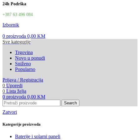
24h Podrška
+387 63 496 084
Izbornik
0
proizvoda
0,00
KM
Sve kategorije
Trgovina
Novo u ponudi
Sniženo
Popularno
Prijava / Registracija
0
Uporedi
0
Lista želja
0
proizvoda
0,00
KM
Search
Zatvori
Kategorije proizvoda
Baterije i solarni paneli