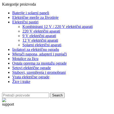
Kategorije proizvoda
Baterije i solarni paneli
Električne mreže za životinje
Električni pastiri
Kombinirani 12 V / 220 V električni aparati
220 V električni aparati
9 V električni aparati
12 V električni aparati
Solarni električni aparati
Izolatori za električnu ogradu
Mjerači napona, adapteri i punjači
Motalice za žicu
Ostala oprema za montažu ograde
Setovi električne ograde
Stubovi, uzemljenja i gromobrani
Vrata električne ograde
Žice i trake
Search