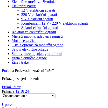
Električne mreže za životinje
Električni pastiri
12 V električni aparati
220 V električni aparati
9 V električni aparati
Kombinirani 12 V / 220 V električni aparati
Solarni električni aparati
Izolatori za električnu ogradu
Mjerači napona, adapteri i punjači
Motalice za žicu
Ostala oprema za montažu ograde
Setovi električne ograde
Stubovi, uzemljenja i gromobrani
Vrata električne ograde
Žice i trake
Početna
Proizvodi označeni “uže”
Prikazuje se jedan rezultat
Prikaži filter
Prikaz
9
12
18
24
Uporedi