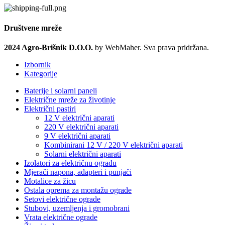
Društvene mreže
2024 Agro-Brišnik D.O.O.
by WebMaher. Sva prava pridržana.
Izbornik
Kategorije
Baterije i solarni paneli
Električne mreže za životinje
Električni pastiri
12 V električni aparati
220 V električni aparati
9 V električni aparati
Kombinirani 12 V / 220 V električni aparati
Solarni električni aparati
Izolatori za električnu ogradu
Mjerači napona, adapteri i punjači
Motalice za žicu
Ostala oprema za montažu ograde
Setovi električne ograde
Stubovi, uzemljenja i gromobrani
Vrata električne ograde