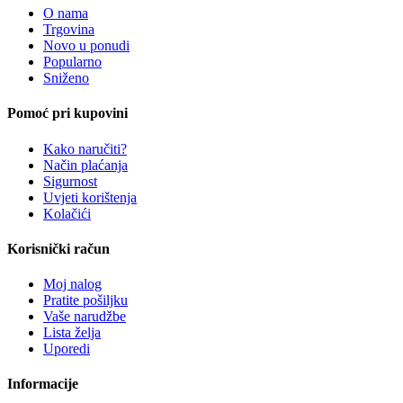
O nama
Trgovina
Novo u ponudi
Popularno
Sniženo
Pomoć pri kupovini
Kako naručiti?
Način plaćanja
Sigurnost
Uvjeti korištenja
Kolačići
Korisnički račun
Moj nalog
Pratite pošiljku
Vaše narudžbe
Lista želja
Uporedi
Informacije