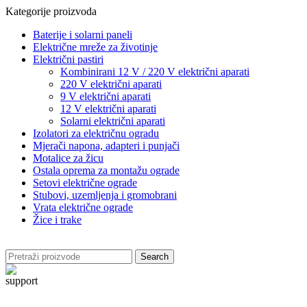
Kategorije proizvoda
Baterije i solarni paneli
Električne mreže za životinje
Električni pastiri
Kombinirani 12 V / 220 V električni aparati
220 V električni aparati
9 V električni aparati
12 V električni aparati
Solarni električni aparati
Izolatori za električnu ogradu
Mjerači napona, adapteri i punjači
Motalice za žicu
Ostala oprema za montažu ograde
Setovi električne ograde
Stubovi, uzemljenja i gromobrani
Vrata električne ograde
Žice i trake
Search