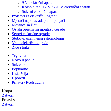
9 V električni aparati
Kombinirani 12 V / 220 V električni aparati
Solarni električni aparati
Izolatori za električnu ogradu
Mjerači napona, adapteri i punjači
Motalice za žicu
Ostala oprema za montažu ograde
Setovi električne ograde
Stubovi, uzemljenja i gromobrani
Vrata električne ograde
Žice i trake
Trgovina
Novo u ponudi
Sniženo
Popularno
Lista želja
Uporedi
Prijava / Registracija
Korpa
Zatvori
Prijavi se
Zatvori