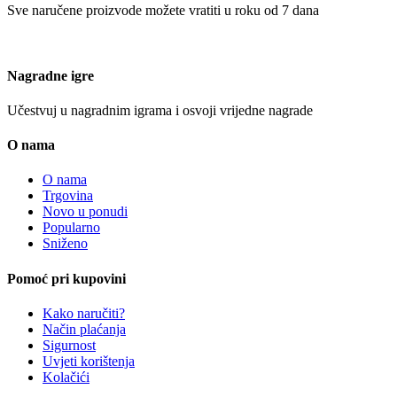
Sve naručene proizvode možete vratiti u roku od 7 dana
Nagradne igre
Učestvuj u nagradnim igrama i osvoji vrijedne nagrade
O nama
O nama
Trgovina
Novo u ponudi
Popularno
Sniženo
Pomoć pri kupovini
Kako naručiti?
Način plaćanja
Sigurnost
Uvjeti korištenja
Kolačići