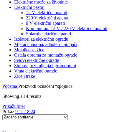
Električne mreže za životinje
Električni pastiri
12 V električni aparati
220 V električni aparati
9 V električni aparati
Kombinirani 12 V / 220 V električni aparati
Solarni električni aparati
Izolatori za električnu ogradu
Mjerači napona, adapteri i punjači
Motalice za žicu
Ostala oprema za montažu ograde
Setovi električne ograde
Stubovi, uzemljenja i gromobrani
Vrata električne ograde
Žice i trake
Početna
Proizvodi označeni “spojnica”
Showing all 4 results
Prikaži filter
Prikaz
9
12
18
24