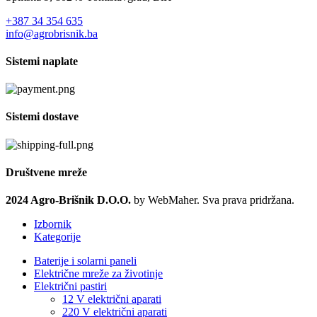
+387 34 354 635
info@agrobrisnik.ba
Sistemi naplate
Sistemi dostave
Društvene mreže
2024 Agro-Brišnik D.O.O.
by WebMaher. Sva prava pridržana.
Izbornik
Kategorije
Baterije i solarni paneli
Električne mreže za životinje
Električni pastiri
12 V električni aparati
220 V električni aparati