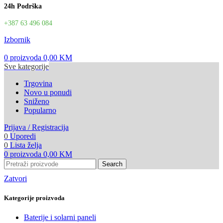
24h Podrška
+387 63 496 084
Izbornik
0
proizvoda
0,00
KM
Sve kategorije
Trgovina
Novo u ponudi
Sniženo
Popularno
Prijava / Registracija
0
Uporedi
0
Lista želja
0
proizvoda
0,00
KM
Search
Zatvori
Kategorije proizvoda
Baterije i solarni paneli