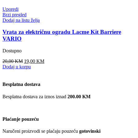
Uporedi
Brzi pregled
Dodaj na listu želja
Vrata za električnu ogradu Lacme Kit Barriere
VARIO
Dostupno
Original
Current
20,00
KM
19,00
KM
price
price
Dodaj u korpu
was:
is:
20,00 KM.
19,00 KM.
Besplatna dostava
Besplatna dostava za iznos iznad
200.00 KM
Plaćanje pouzeću
Naručeni proizvodi se plaćaju pouzeću
gotovinski