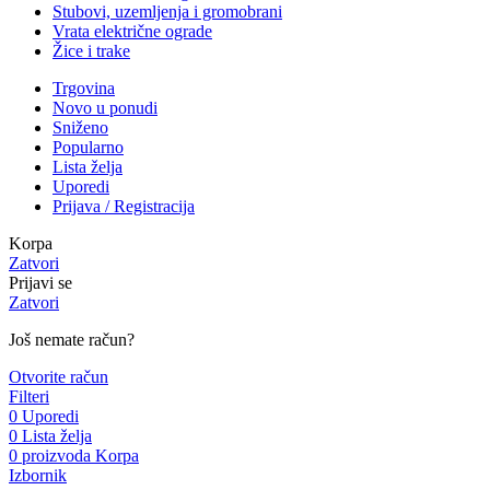
Stubovi, uzemljenja i gromobrani
Vrata električne ograde
Žice i trake
Trgovina
Novo u ponudi
Sniženo
Popularno
Lista želja
Uporedi
Prijava / Registracija
Korpa
Zatvori
Prijavi se
Zatvori
Još nemate račun?
Otvorite račun
Filteri
0
Uporedi
0
Lista želja
0
proizvoda
Korpa
Izbornik