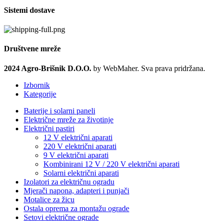
Sistemi dostave
Društvene mreže
2024 Agro-Brišnik D.O.O.
by WebMaher. Sva prava pridržana.
Izbornik
Kategorije
Baterije i solarni paneli
Električne mreže za životinje
Električni pastiri
12 V električni aparati
220 V električni aparati
9 V električni aparati
Kombinirani 12 V / 220 V električni aparati
Solarni električni aparati
Izolatori za električnu ogradu
Mjerači napona, adapteri i punjači
Motalice za žicu
Ostala oprema za montažu ograde
Setovi električne ograde