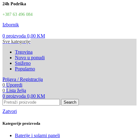
24h Podrška
+387 63 496 084
Izbornik
0
proizvoda
0,00
KM
Sve kategorije
Trgovina
Novo u ponudi
Sniženo
Popularno
Prijava / Registracija
0
Uporedi
0
Lista želja
0
proizvoda
0,00
KM
Search
Zatvori
Kategorije proizvoda
Baterije i solarni paneli