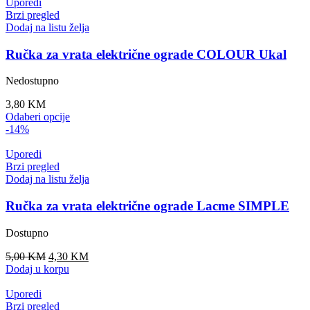
Uporedi
Brzi pregled
Dodaj na listu želja
Ručka za vrata električne ograde COLOUR Ukal
Nedostupno
3,80
KM
This
Odaberi opcije
product
-14%
has
multiple
Uporedi
variants.
Brzi pregled
The
Dodaj na listu želja
options
may
Ručka za vrata električne ograde Lacme SIMPLE
be
chosen
Dostupno
on
the
Original
Current
5,00
KM
4,30
KM
product
price
price
Dodaj u korpu
page
was:
is:
5,00 KM.
4,30 KM.
Uporedi
Brzi pregled