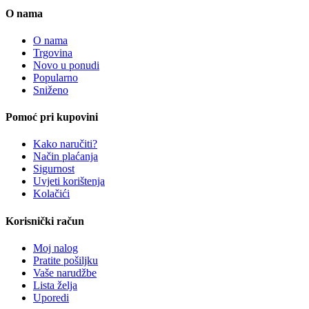
O nama
O nama
Trgovina
Novo u ponudi
Popularno
Sniženo
Pomoć pri kupovini
Kako naručiti?
Način plaćanja
Sigurnost
Uvjeti korištenja
Kolačići
Korisnički račun
Moj nalog
Pratite pošiljku
Vaše narudžbe
Lista želja
Uporedi