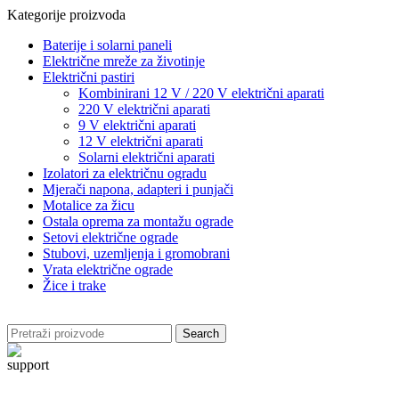
Kategorije proizvoda
Baterije i solarni paneli
Električne mreže za životinje
Električni pastiri
Kombinirani 12 V / 220 V električni aparati
220 V električni aparati
9 V električni aparati
12 V električni aparati
Solarni električni aparati
Izolatori za električnu ogradu
Mjerači napona, adapteri i punjači
Motalice za žicu
Ostala oprema za montažu ograde
Setovi električne ograde
Stubovi, uzemljenja i gromobrani
Vrata električne ograde
Žice i trake
Search