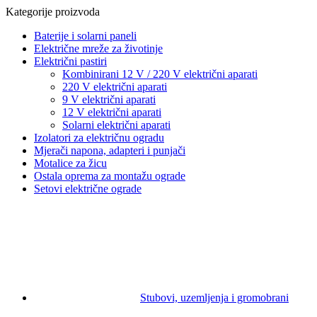
Kategorije proizvoda
Baterije i solarni paneli
Električne mreže za životinje
Električni pastiri
Kombinirani 12 V / 220 V električni aparati
220 V električni aparati
9 V električni aparati
12 V električni aparati
Solarni električni aparati
Izolatori za električnu ogradu
Mjerači napona, adapteri i punjači
Motalice za žicu
Ostala oprema za montažu ograde
Setovi električne ograde
Stubovi, uzemljenja i gromobrani