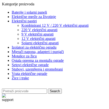
Kategorije proizvoda
Baterije i solarni paneli
Električne mreže za životinje
Električni pastiri
Kombinirani 12 V / 220 V električni aparati
220 V električni aparati
9 V električni aparati
12 V električni aparati
Solarni električni aparati
Izolatori za električnu ogradu
Mjerači napona, adapteri i punjači
Motalice za žicu
Ostala oprema za montažu ograde
Setovi električne ograde
Stubovi, uzemljenja i gromobrani
Vrata električne ograde
Žice i trake
Search