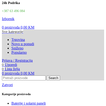
24h Podrška
+387 63 496 084
Izbornik
0
proizvoda
0,00
KM
Sve kategorije
Trgovina
Novo u ponudi
Sniženo
Popularno
Prijava / Registracija
0
Uporedi
0
Lista želja
0
proizvoda
0,00
KM
Search
Zatvori
Kategorije proizvoda
Baterije i solarni paneli