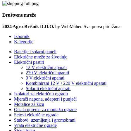
Društvene mreže
2024 Agro-Brišnik D.O.O.
by WebMaher. Sva prava pridržana.
Izbornik
Kategorije
Baterije i solarni paneli
Električne mreže za životinje
Električni pastiri
12 V električni aparati
220 V električni aparati
9 V električni aparati
Kombinirani 12 V / 220 V električni aparati
Solarni električni aparati
Izolatori za električnu ogradu
Mjerači napona, adapteri i punjači
Motalice za žicu
Ostala oprema za montažu ograde
Setovi električne ograde
Stubovi, uzemljenja i gromobrani
Vrata električne ograde
Žice i trake