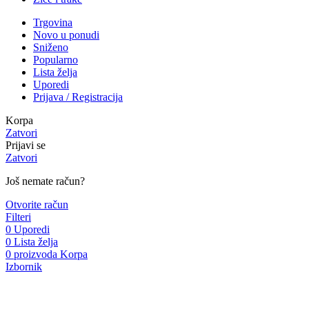
Trgovina
Novo u ponudi
Sniženo
Popularno
Lista želja
Uporedi
Prijava / Registracija
Korpa
Zatvori
Prijavi se
Zatvori
Još nemate račun?
Otvorite račun
Filteri
0
Uporedi
0
Lista želja
0
proizvoda
Korpa
Izbornik