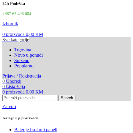
24h Podrška
+387 63 496 084
Izbornik
0
proizvoda
0,00
KM
Sve kategorije
Trgovina
Novo u ponudi
Sniženo
Popularno
Prijava / Registracija
0
Uporedi
0
Lista želja
0
proizvoda
0,00
KM
Search
Zatvori
Kategorije proizvoda
Baterije i solarni paneli