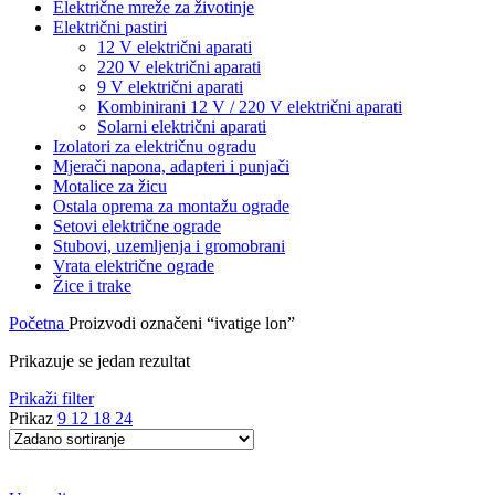
Električne mreže za životinje
Električni pastiri
12 V električni aparati
220 V električni aparati
9 V električni aparati
Kombinirani 12 V / 220 V električni aparati
Solarni električni aparati
Izolatori za električnu ogradu
Mjerači napona, adapteri i punjači
Motalice za žicu
Ostala oprema za montažu ograde
Setovi električne ograde
Stubovi, uzemljenja i gromobrani
Vrata električne ograde
Žice i trake
Početna
Proizvodi označeni “ivatige lon”
Prikazuje se jedan rezultat
Prikaži filter
Prikaz
9
12
18
24