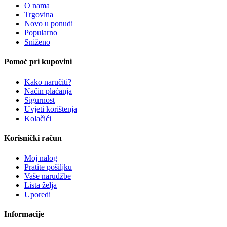
O nama
Trgovina
Novo u ponudi
Popularno
Sniženo
Pomoć pri kupovini
Kako naručiti?
Način plaćanja
Sigurnost
Uvjeti korištenja
Kolačići
Korisnički račun
Moj nalog
Pratite pošiljku
Vaše narudžbe
Lista želja
Uporedi
Informacije