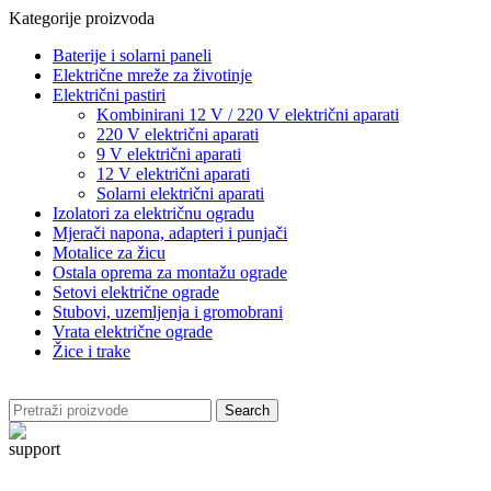
Kategorije proizvoda
Baterije i solarni paneli
Električne mreže za životinje
Električni pastiri
Kombinirani 12 V / 220 V električni aparati
220 V električni aparati
9 V električni aparati
12 V električni aparati
Solarni električni aparati
Izolatori za električnu ogradu
Mjerači napona, adapteri i punjači
Motalice za žicu
Ostala oprema za montažu ograde
Setovi električne ograde
Stubovi, uzemljenja i gromobrani
Vrata električne ograde
Žice i trake
Search