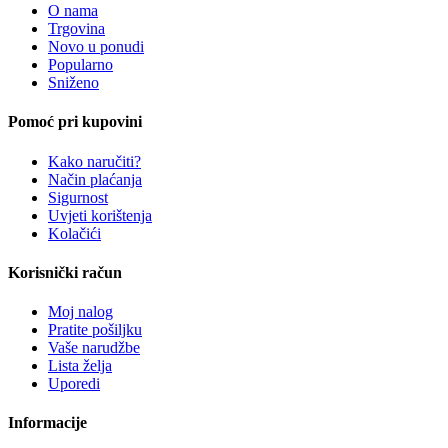
O nama
Trgovina
Novo u ponudi
Popularno
Sniženo
Pomoć pri kupovini
Kako naručiti?
Način plaćanja
Sigurnost
Uvjeti korištenja
Kolačići
Korisnički račun
Moj nalog
Pratite pošiljku
Vaše narudžbe
Lista želja
Uporedi
Informacije