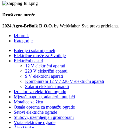
Društvene mreže
2024 Agro-Brišnik D.O.O.
by WebMaher. Sva prava pridržana.
Izbornik
Kategorije
Baterije i solarni paneli
Električne mreže za životinje
Električni pastiri
12 V električni aparati
220 V električni aparati
9 V električni aparati
Kombinirani 12 V / 220 V električni aparati
Solarni električni aparati
Izolatori za električnu ogradu
Mjerači napona, adapteri i punjači
Motalice za žicu
Ostala oprema za montažu ograde
Setovi električne ograde
Stubovi, uzemljenja i gromobrani
Vrata električne ograde
Žice i trake