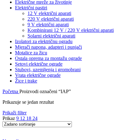
Električne mreže za životinje
Električni pastiri
12 V električni aparati
220 V električni aparati
9 V električni aparati
Kombinirani 12 V / 220 V električni aparati
Solarni električni aparati
Izolatori za električnu ogradu
Mjerači napona, adapteri i punjači
Motalice za žicu
Ostala oprema za montažu ograde
Setovi električne ograde
Stubovi, uzemljenja i gromobrani
Vrata električne ograde
Žice i trake
Početna
Proizvodi označeni “IAP”
Prikazuje se jedan rezultat
Prikaži filter
Prikaz
9
12
18
24