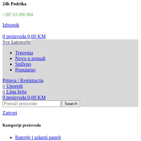
24h Podrška
+387 63 496 084
Izbornik
0
proizvoda
0,00
KM
Sve kategorije
Trgovina
Novo u ponudi
Sniženo
Popularno
Prijava / Registracija
0
Uporedi
0
Lista želja
0
proizvoda
0,00
KM
Search
Zatvori
Kategorije proizvoda
Baterije i solarni paneli