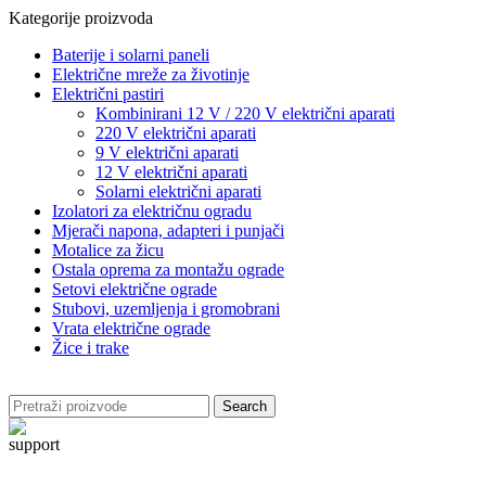
Kategorije proizvoda
Baterije i solarni paneli
Električne mreže za životinje
Električni pastiri
Kombinirani 12 V / 220 V električni aparati
220 V električni aparati
9 V električni aparati
12 V električni aparati
Solarni električni aparati
Izolatori za električnu ogradu
Mjerači napona, adapteri i punjači
Motalice za žicu
Ostala oprema za montažu ograde
Setovi električne ograde
Stubovi, uzemljenja i gromobrani
Vrata električne ograde
Žice i trake
Search