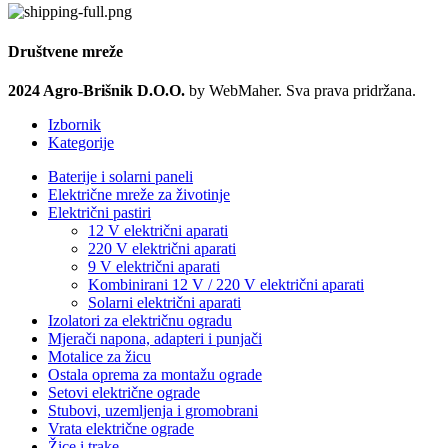
Društvene mreže
2024 Agro-Brišnik D.O.O.
by WebMaher. Sva prava pridržana.
Izbornik
Kategorije
Baterije i solarni paneli
Električne mreže za životinje
Električni pastiri
12 V električni aparati
220 V električni aparati
9 V električni aparati
Kombinirani 12 V / 220 V električni aparati
Solarni električni aparati
Izolatori za električnu ogradu
Mjerači napona, adapteri i punjači
Motalice za žicu
Ostala oprema za montažu ograde
Setovi električne ograde
Stubovi, uzemljenja i gromobrani
Vrata električne ograde
Žice i trake