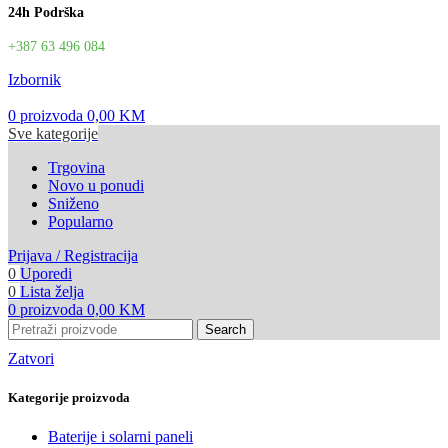
24h Podrška
+387 63 496 084
Izbornik
0
proizvoda
0,00
KM
Sve kategorije
Trgovina
Novo u ponudi
Sniženo
Popularno
Prijava / Registracija
0
Uporedi
0
Lista želja
0
proizvoda
0,00
KM
Search
Zatvori
Kategorije proizvoda
Baterije i solarni paneli