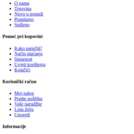
O nama
Trgovina
Novo u ponudi
Popularno
Sniženo
Pomoć pri kupovini
Kako naručiti?
Način plaćanja
Sigurnost
Uvjeti korištenja
Kolačići
Korisnički račun
Moj nalog
Pratite pošiljku
Vaše narudžbe
Lista želja
Uporedi
Informacije