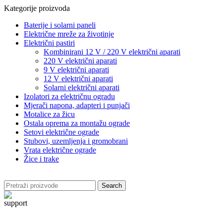
Kategorije proizvoda
Baterije i solarni paneli
Električne mreže za životinje
Električni pastiri
Kombinirani 12 V / 220 V električni aparati
220 V električni aparati
9 V električni aparati
12 V električni aparati
Solarni električni aparati
Izolatori za električnu ogradu
Mjerači napona, adapteri i punjači
Motalice za žicu
Ostala oprema za montažu ograde
Setovi električne ograde
Stubovi, uzemljenja i gromobrani
Vrata električne ograde
Žice i trake
Search