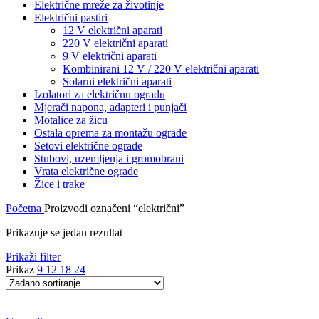
Električne mreže za životinje
Električni pastiri
12 V električni aparati
220 V električni aparati
9 V električni aparati
Kombinirani 12 V / 220 V električni aparati
Solarni električni aparati
Izolatori za električnu ogradu
Mjerači napona, adapteri i punjači
Motalice za žicu
Ostala oprema za montažu ograde
Setovi električne ograde
Stubovi, uzemljenja i gromobrani
Vrata električne ograde
Žice i trake
Početna
Proizvodi označeni “električni”
Prikazuje se jedan rezultat
Prikaži filter
Prikaz
9
12
18
24