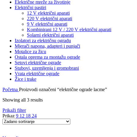
Električne mreže za životinje
Električni pastiri
12 V električni aparati
220 V električni aparati
9 V električni aparati
Kombinirani 12 V / 220 V električni aparati
Solarni električni aparati
Izolatori za električnu ogradu
Mjerači napona, adapteri i punjači
Motalice za žicu
Ostala oprema za montažu ograde
Setovi električne ograde
Stubovi, uzemljenja i gromobrani
Vrata električne ograde
Žice i trake
Početna
Proizvodi označeni “električne ograde lacme”
Showing all 3 results
Prikaži filter
Prikaz
9
12
18
24