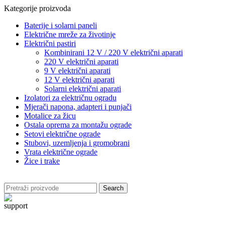
Kategorije proizvoda
Baterije i solarni paneli
Električne mreže za životinje
Električni pastiri
Kombinirani 12 V / 220 V električni aparati
220 V električni aparati
9 V električni aparati
12 V električni aparati
Solarni električni aparati
Izolatori za električnu ogradu
Mjerači napona, adapteri i punjači
Motalice za žicu
Ostala oprema za montažu ograde
Setovi električne ograde
Stubovi, uzemljenja i gromobrani
Vrata električne ograde
Žice i trake
Search