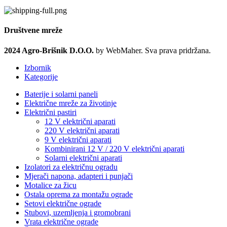
Društvene mreže
2024 Agro-Brišnik D.O.O.
by WebMaher. Sva prava pridržana.
Izbornik
Kategorije
Baterije i solarni paneli
Električne mreže za životinje
Električni pastiri
12 V električni aparati
220 V električni aparati
9 V električni aparati
Kombinirani 12 V / 220 V električni aparati
Solarni električni aparati
Izolatori za električnu ogradu
Mjerači napona, adapteri i punjači
Motalice za žicu
Ostala oprema za montažu ograde
Setovi električne ograde
Stubovi, uzemljenja i gromobrani
Vrata električne ograde