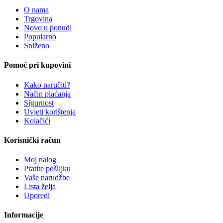
O nama
Trgovina
Novo u ponudi
Popularno
Sniženo
Pomoć pri kupovini
Kako naručiti?
Način plaćanja
Sigurnost
Uvjeti korištenja
Kolačići
Korisnički račun
Moj nalog
Pratite pošiljku
Vaše narudžbe
Lista želja
Uporedi
Informacije