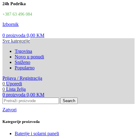
24h Podrška
+387 63 496 084
Izbornik
0
proizvoda
0,00
KM
Sve kategorije
Trgovina
Novo u ponudi
Sniženo
Popularno
Prijava / Registracija
0
Uporedi
0
Lista želja
0
proizvoda
0,00
KM
Search
Zatvori
Kategorije proizvoda
Baterije i solarni paneli