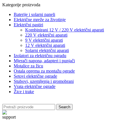
Kategorije proizvoda
Baterije i solarni paneli
Električne mreže za životinje
Električni pastiri
Kombinirani 12 V / 220 V električni aparati
220 V električni aparati
9 V električni aparati
12 V električni aparati
Solarni električni aparati
Izolatori za električnu ogradu
Mjerači napona, adapteri i punjači
Motalice za žicu
Ostala oprema za montažu ograde
Setovi električne ograde
Stubovi, uzemljenja i gromobrani
Vrata električne ograde
Žice i trake
Search