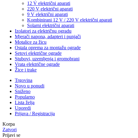
12 V električni aparati
220 V električni aparati
9 V električni aparati
Kombinirani 12 V / 220 V električni aparati
Solarni električni aparati
Izolatori za električnu ogradu
Mjerači napona, adapteri i punjači
Motalice za žicu
Ostala oprema za montažu ograde
Setovi električne ograde
Stubovi, uzemljenja i gromobrani
Vrata električne ograde
Žice i trake
Trgovina
Novo u ponudi
Sniženo
Popularno
Lista želja
Uporedi
Prijava / Registracija
Korpa
Zatvori
Prijavi se