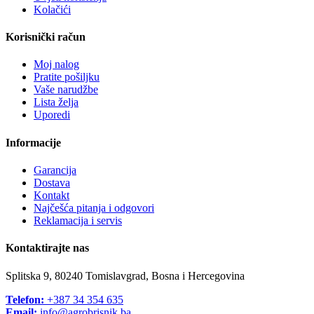
Kolačići
Korisnički račun
Moj nalog
Pratite pošiljku
Vaše narudžbe
Lista želja
Uporedi
Informacije
Garancija
Dostava
Kontakt
Najčešća pitanja i odgovori
Reklamacija i servis
Kontaktirajte nas
Splitska 9, 80240 Tomislavgrad, Bosna i Hercegovina
Telefon:
+387 34 354 635
Email:
info@agrobrisnik.ba