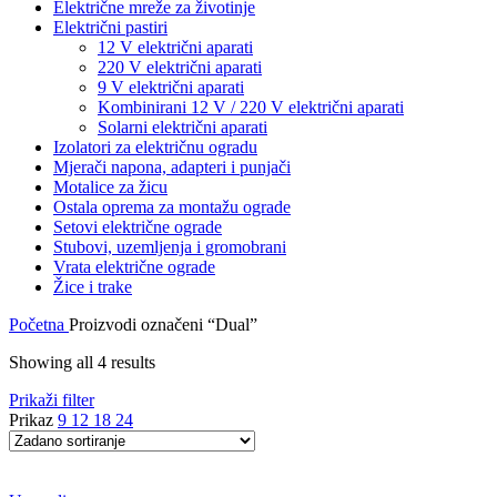
Električne mreže za životinje
Električni pastiri
12 V električni aparati
220 V električni aparati
9 V električni aparati
Kombinirani 12 V / 220 V električni aparati
Solarni električni aparati
Izolatori za električnu ogradu
Mjerači napona, adapteri i punjači
Motalice za žicu
Ostala oprema za montažu ograde
Setovi električne ograde
Stubovi, uzemljenja i gromobrani
Vrata električne ograde
Žice i trake
Početna
Proizvodi označeni “Dual”
Showing all 4 results
Prikaži filter
Prikaz
9
12
18
24