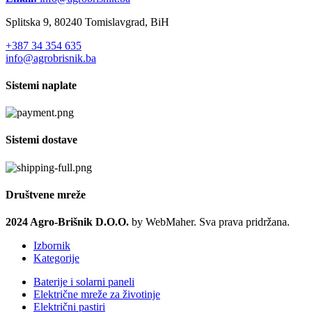
Splitska 9, 80240 Tomislavgrad, BiH
+387 34 354 635
info@agrobrisnik.ba
Sistemi naplate
Sistemi dostave
Društvene mreže
2024 Agro-Brišnik D.O.O.
by WebMaher. Sva prava pridržana.
Izbornik
Kategorije
Baterije i solarni paneli
Električne mreže za životinje
Električni pastiri