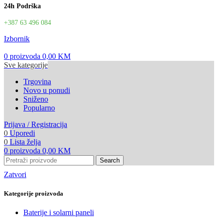
24h Podrška
+387 63 496 084
Izbornik
0
proizvoda
0,00
KM
Sve kategorije
Trgovina
Novo u ponudi
Sniženo
Popularno
Prijava / Registracija
0
Uporedi
0
Lista želja
0
proizvoda
0,00
KM
Search
Zatvori
Kategorije proizvoda
Baterije i solarni paneli