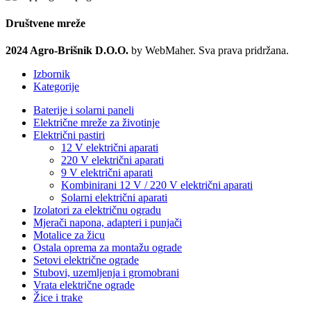
Društvene mreže
2024 Agro-Brišnik D.O.O.
by WebMaher. Sva prava pridržana.
Izbornik
Kategorije
Baterije i solarni paneli
Električne mreže za životinje
Električni pastiri
12 V električni aparati
220 V električni aparati
9 V električni aparati
Kombinirani 12 V / 220 V električni aparati
Solarni električni aparati
Izolatori za električnu ogradu
Mjerači napona, adapteri i punjači
Motalice za žicu
Ostala oprema za montažu ograde
Setovi električne ograde
Stubovi, uzemljenja i gromobrani
Vrata električne ograde
Žice i trake