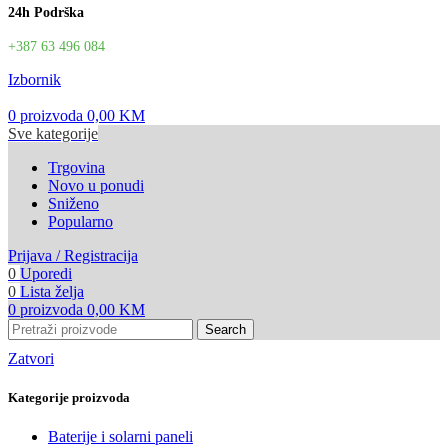
24h Podrška
+387 63 496 084
Izbornik
0
proizvoda
0,00
KM
Sve kategorije
Trgovina
Novo u ponudi
Sniženo
Popularno
Prijava / Registracija
0
Uporedi
0
Lista želja
0
proizvoda
0,00
KM
Search
Zatvori
Kategorije proizvoda
Baterije i solarni paneli