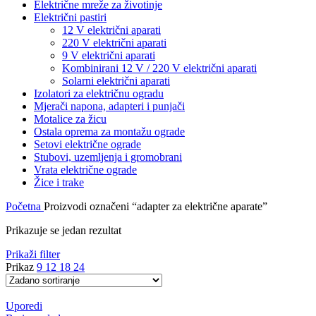
Električne mreže za životinje
Električni pastiri
12 V električni aparati
220 V električni aparati
9 V električni aparati
Kombinirani 12 V / 220 V električni aparati
Solarni električni aparati
Izolatori za električnu ogradu
Mjerači napona, adapteri i punjači
Motalice za žicu
Ostala oprema za montažu ograde
Setovi električne ograde
Stubovi, uzemljenja i gromobrani
Vrata električne ograde
Žice i trake
Početna
Proizvodi označeni “adapter za električne aparate”
Prikazuje se jedan rezultat
Prikaži filter
Prikaz
9
12
18
24
Uporedi