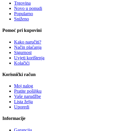
Trgovina
Novo u ponudi
Popularno
Sniženo
Pomoć pri kupovini
Kako naručiti?
Način plaćanja
Sigurnost
Uvjeti korištenja
Kolačići
Korisnički račun
Moj nalog
Pratite pošiljku
Vaše narudžbe
Lista želja
Uporedi
Informacije
Garancija