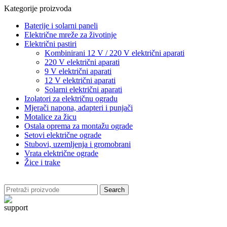
Kategorije proizvoda
Baterije i solarni paneli
Električne mreže za životinje
Električni pastiri
Kombinirani 12 V / 220 V električni aparati
220 V električni aparati
9 V električni aparati
12 V električni aparati
Solarni električni aparati
Izolatori za električnu ogradu
Mjerači napona, adapteri i punjači
Motalice za žicu
Ostala oprema za montažu ograde
Setovi električne ograde
Stubovi, uzemljenja i gromobrani
Vrata električne ograde
Žice i trake
Search